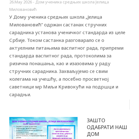
26.Маy 2026 - Дом ученика средњих школа Јелица
Миловановић
У Дому ученика средњих школа „Јелица
Миловановић” одржан састанак стручних
сарадника установа ученичког стандарда из целе
Србије. Током састанка разговарало се о
актуелним питањима васпитног рада, припреми
стандарда васпитног рада, протоколима за
ризична понашања, као и изазовима у раду
стручних сарадника. Захваљујемо се свим
колегама на учешћу, а посебно просветној
саветници мр Миљи Кривокући на подршци и
сарадњи.
ЗАШТО
ОДАБРАТИ НАШ
ДОМ