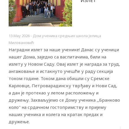
ИЗЛЕТ
13.Маy 2026 - Дом ученика средњих школа Јелица
Миловановић
Наградни излет за наше ученике! Данас су ученици
нашег Дома, заједно са васпитачима, били на
излету у Новом Саду. Овај излет је награда за труд,
ангажовање и истакнуто учешће у раду секција
током године. Током дана обишли су Сремске
Карловце, Петроварадинску тврђаву и Нови Сад,
а дан је протекао у лепом расположењу и
дружењу. Захваљујемо се Дому ученика ,,Бранково
коло'' на срдачном гостопримству и пријему
наших ученика и колега на кратак предах и
дружење.