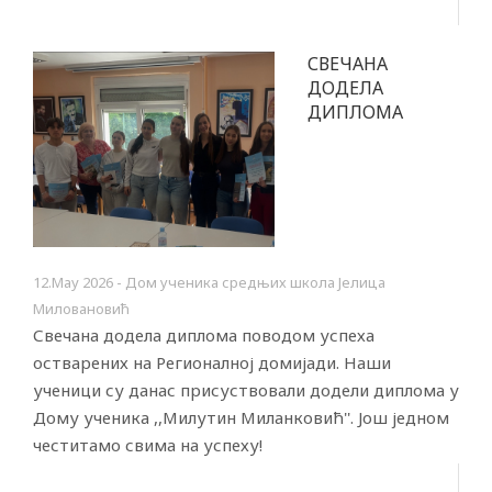
СВЕЧАНА
ДОДЕЛА
ДИПЛОМА
12.Маy 2026 - Дом ученика средњих школа Јелица
Миловановић
Свечана додела диплома поводом успеха
остварених на Регионалној домијади. Наши
ученици су данас присуствовали додели диплома у
Дому ученика ,,Милутин Миланковић''. Још једном
честитамо свима на успеху!