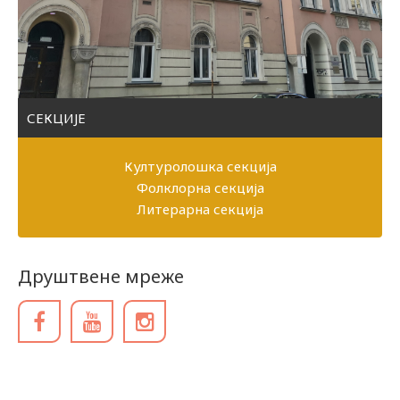
СЕКЦИЈЕ
Културолошка секција
Фолклорна секција
Литерарна секција
Друштвене мреже